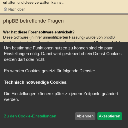
erhalten und diese verwalten kannst.
Nach oben
phpBB betreffende Fragen
Wer hat diese Forensoftware entwickelt?
Diese Software (in ihrer unmodifizierten Fassung) wurde von
phpBB
Limited
entwickelt und veröffentlicht. Sie ist urheberrechtlich geschützt.
Um bestimmte Funktionen nutzen zu können sind ein paar
Sie wurde unter der GNU General Public License, Version 2 (GPL-2.0)
veröffentlicht und kann frei vertrieben werden. Weitere Details findest du
Einstellungen nötig. Damit wird gesteuert ob ein Dienst Cookies
auf der Seite von phpBB Limited
. Eine deutschsprachige Anlaufstelle ist
setzen darf oder nicht.
unter
phpBB.de
zu finden.
Nach oben
Es werden Cookies gesetzt für folgende Dienste:
Technisch notwendige Cookies
.
Warum ist Funktion x oder y nicht enthalten?
Diese Software wurde von phpBB Limited geschrieben. Wenn du denkst,
dass eine Funktion implementiert werden sollte, dann besuche
phpBB
Die Einstellungen können später zu jedem Zeitpunkt geändert
Ideas
, wo du deine Stimme für bestehende Vorschläge abgeben oder
werden.
neue Funktionen vorschlagen kannst.
Nach oben
Zu den Cookie-Einstellungen
Ablehnen
Akzeptieren
An wen soll ich mich wenden, falls es Beschwerden oder juristische
Anfragen zu diesem Forum gibt?