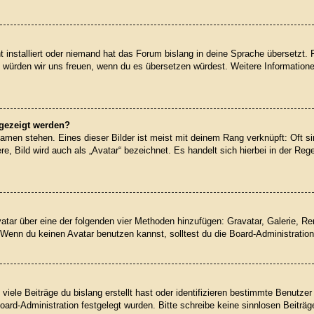
 installiert oder niemand hat das Forum bislang in deine Sprache übersetzt. 
iert, würden wir uns freuen, wenn du es übersetzen würdest. Weitere Informati
ngezeigt werden?
amen stehen. Eines dieser Bilder ist meist mit deinem Rang verknüpft: Oft si
, Bild wird auch als „Avatar“ bezeichnet. Es handelt sich hierbei in der Reg
Avatar über eine der folgenden vier Methoden hinzufügen: Gravatar, Galerie, 
enn du keinen Avatar benutzen kannst, solltest du die Board-Administration
iele Beiträge du bislang erstellt hast oder identifizieren bestimmte Benutz
Board-Administration festgelegt wurden. Bitte schreibe keine sinnlosen Beit