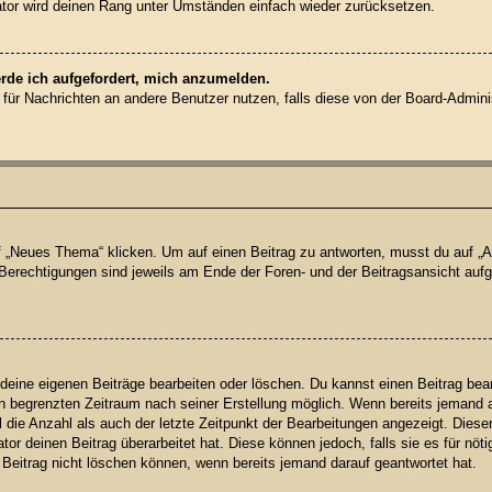
rator wird deinen Rang unter Umständen einfach wieder zurücksetzen.
erde ich aufgefordert, mich anzumelden.
on für Nachrichten an andere Benutzer nutzen, falls diese von der Board-Admin
Neues Thema“ klicken. Um auf einen Beitrag zu antworten, musst du auf „Ant
e Berechtigungen sind jeweils am Ende der Foren- und der Beitragsansicht aufge
 deine eigenen Beiträge bearbeiten oder löschen. Du kannst einen Beitrag bea
nen begrenzten Zeitraum nach seiner Erstellung möglich. Wenn bereits jemand au
die Anzahl als auch der letzte Zeitpunkt der Bearbeitungen angezeigt. Diese
or deinen Beitrag überarbeitet hat. Diese können jedoch, falls sie es für nöti
 Beitrag nicht löschen können, wenn bereits jemand darauf geantwortet hat.