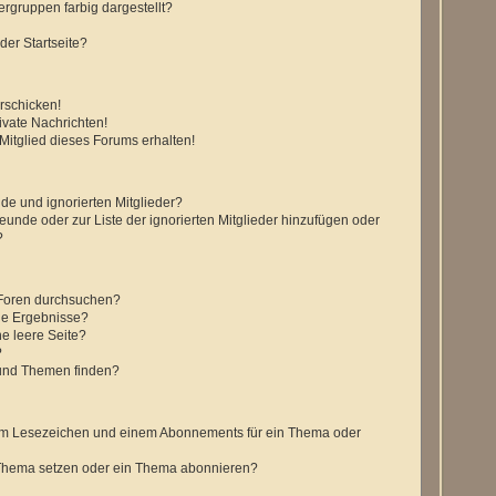
gruppen farbig dargestellt?
der Startseite?
rschicken!
vate Nachrichten!
itglied dieses Forums erhalten!
de und ignorierten Mitglieder?
reunde oder zur Liste der ignorierten Mitglieder hinzufügen oder
?
 Foren durchsuchen?
ne Ergebnisse?
e leere Seite?
?
 und Themen finden?
nem Lesezeichen und einem Abonnements für ein Thema oder
 Thema setzen oder ein Thema abonnieren?