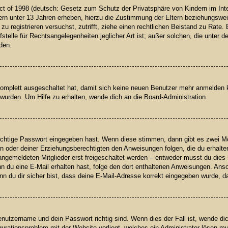
t of 1998 (deutsch: Gesetz zum Schutz der Privatsphäre von Kindern im Inter
rn unter 13 Jahren erheben, hierzu die Zustimmung der Eltern beziehungswei
h zu registrieren versuchst, zutrifft, ziehe einen rechtlichen Beistand zu Rat
telle für Rechtsangelegenheiten jeglicher Art ist; außer solchen, die unter 
den.
 komplett ausgeschaltet hat, damit sich keine neuen Benutzer mehr anmelden
wurden. Um Hilfe zu erhalten, wende dich an die Board-Administration.
richtige Passwort eingegeben hast. Wenn diese stimmen, dann gibt es zwei 
ern oder deiner Erziehungsberechtigten den Anweisungen folgen, die du erhalte
angemeldeten Mitglieder erst freigeschaltet werden – entweder musst du dies s
 Wenn du eine E-Mail erhalten hast, folge den dort enthaltenen Anweisungen. A
n du dir sicher bist, dass deine E-Mail-Adresse korrekt eingegeben wurde, da
enutzername und dein Passwort richtig sind. Wenn dies der Fall ist, wende d
igurationsproblem mit der Website vorliegt, welches ein Administrator lösen m