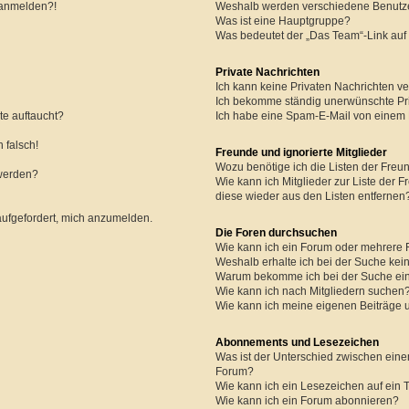
r anmelden?!
Weshalb werden verschiedene Benutzer
Was ist eine Hauptgruppe?
Was bedeutet der „Das Team“-Link auf 
Private Nachrichten
Ich kann keine Privaten Nachrichten ve
Ich bekomme ständig unerwünschte Pri
te auftaucht?
Ich habe eine Spam-E-Mail von einem M
 falsch!
Freunde und ignorierte Mitglieder
Wozu benötige ich die Listen der Freun
 werden?
Wie kann ich Mitglieder zur Liste der F
diese wieder aus den Listen entfernen
aufgefordert, mich anzumelden.
Die Foren durchsuchen
Wie kann ich ein Forum oder mehrere
Weshalb erhalte ich bei der Suche kei
Warum bekomme ich bei der Suche ein
Wie kann ich nach Mitgliedern suchen
Wie kann ich meine eigenen Beiträge
Abonnements und Lesezeichen
Was ist der Unterschied zwischen ei
Forum?
Wie kann ich ein Lesezeichen auf ein
Wie kann ich ein Forum abonnieren?