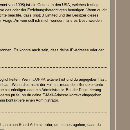
net von 1998) ist ein Gesetz in den USA, welches festlegt,
se des oder der Erziehungsberechtigten benötigen. Wenn du dir
e. Bitte beachte, dass phpBB Limited und der Besitzer dieses
der Frage „An wen soll ich mich wenden, falls es Beschwerden
 können. Es könnte auch sein, dass deine IP-Adresse oder der
Möglichkeiten. Wenn
COPPA
aktiviert ist und du angegeben hast,
n hast. Wenn dies nicht der Fall ist, muss dein Benutzerkonto
elbst erledigen oder ein Administrator. Bei der Registrierung
nsonsten prüfe, ob du deine E-Mail-Adresse korrekt eingegeben
nn kontaktiere einen Administrator.
ich an einen Board-Administrator, um sicherzugehen, dass du
uss.