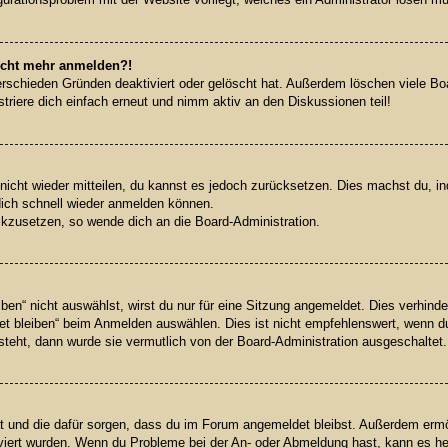
 nicht mehr anmelden?!
rschieden Gründen deaktiviert oder gelöscht hat. Außerdem löschen viele Boar
riere dich einfach erneut und nimm aktiv an den Diskussionen teil!
 nicht wieder mitteilen, du kannst es jedoch zurücksetzen. Dies machst du, 
dich schnell wieder anmelden können.
ückzusetzen, so wende dich an die Board-Administration.
n“ nicht auswählst, wirst du nur für eine Sitzung angemeldet. Dies verhinde
 bleiben“ beim Anmelden auswählen. Dies ist nicht empfehlenswert, wenn du
 steht, dann wurde sie vermutlich von der Board-Administration ausgeschaltet.
hat und die dafür sorgen, dass du im Forum angemeldet bleibst. Außerdem erm
iviert wurden. Wenn du Probleme bei der An- oder Abmeldung hast, kann es he