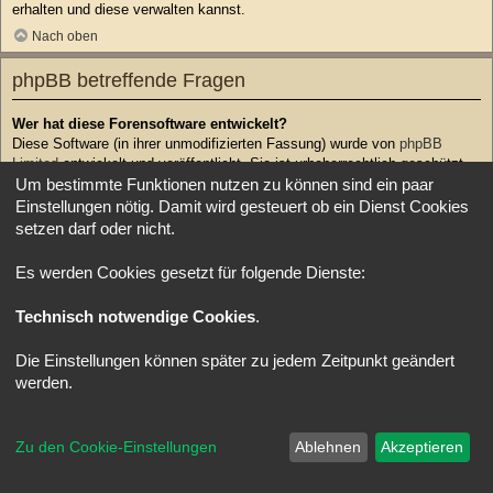
erhalten und diese verwalten kannst.
Nach oben
phpBB betreffende Fragen
Wer hat diese Forensoftware entwickelt?
Diese Software (in ihrer unmodifizierten Fassung) wurde von
phpBB
Limited
entwickelt und veröffentlicht. Sie ist urheberrechtlich geschützt.
Um bestimmte Funktionen nutzen zu können sind ein paar
Sie wurde unter der GNU General Public License, Version 2 (GPL-2.0)
veröffentlicht und kann frei vertrieben werden. Weitere Details findest du
Einstellungen nötig. Damit wird gesteuert ob ein Dienst Cookies
auf der Seite von phpBB Limited
. Eine deutschsprachige Anlaufstelle ist
setzen darf oder nicht.
unter
phpBB.de
zu finden.
Nach oben
Es werden Cookies gesetzt für folgende Dienste:
Technisch notwendige Cookies
.
Warum ist Funktion x oder y nicht enthalten?
Diese Software wurde von phpBB Limited geschrieben. Wenn du denkst,
dass eine Funktion implementiert werden sollte, dann besuche
phpBB
Die Einstellungen können später zu jedem Zeitpunkt geändert
Ideas
, wo du deine Stimme für bestehende Vorschläge abgeben oder
werden.
neue Funktionen vorschlagen kannst.
Nach oben
Zu den Cookie-Einstellungen
Ablehnen
Akzeptieren
An wen soll ich mich wenden, falls es Beschwerden oder juristische
Anfragen zu diesem Forum gibt?