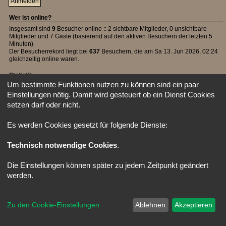
Wer ist online?
Insgesamt sind
9
Besucher online :: 2 sichtbare Mitglieder, 0 unsichtbare
Mitglieder und 7 Gäste (basierend auf den aktiven Besuchern der letzten 5
Minuten)
Der Besucherrekord liegt bei
637
Besuchern, die am Sa 13. Jun 2026, 02:24
gleichzeitig online waren.
Statistik
Um bestimmte Funktionen nutzen zu können sind ein paar
Beiträge insgesamt
39492
• Themen insgesamt
1107
• Mitglieder insgesamt
Einstellungen nötig. Damit wird gesteuert ob ein Dienst Cookies
42
• Unser neuestes Mitglied:
Lapis
setzen darf oder nicht.
Startseite
Foren-Übersicht
Alle Zeiten sind
UTC
Powered by
phpBB
® Forum Software © phpBB Limited
Es werden Cookies gesetzt für folgende Dienste:
Deutsche Übersetzung durch
phpBB.de
Style: X-Creamy by Joyce&Luna
phpBB-Style-Design
Technisch notwendige Cookies
.
Die Einstellungen können später zu jedem Zeitpunkt geändert
werden.
Zu den Cookie-Einstellungen
Ablehnen
Akzeptieren