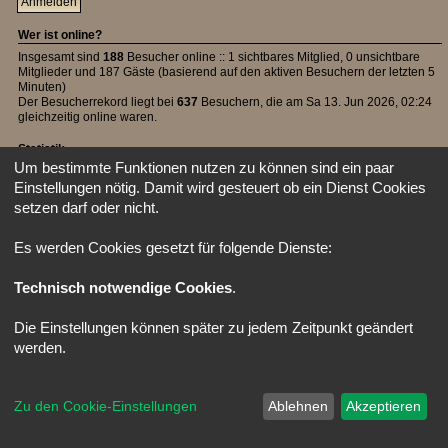
Wer ist online?
Insgesamt sind
188
Besucher online :: 1 sichtbares Mitglied, 0 unsichtbare
Mitglieder und 187 Gäste (basierend auf den aktiven Besuchern der letzten 5
Minuten)
Der Besucherrekord liegt bei
637
Besuchern, die am Sa 13. Jun 2026, 02:24
gleichzeitig online waren.
Statistik
Um bestimmte Funktionen nutzen zu können sind ein paar
Beiträge insgesamt
39492
• Themen insgesamt
1107
• Mitglieder insgesamt
Einstellungen nötig. Damit wird gesteuert ob ein Dienst Cookies
42
• Unser neuestes Mitglied:
Lapis
setzen darf oder nicht.
Startseite
Foren-Übersicht
Alle Zeiten sind
UTC
Powered by
phpBB
® Forum Software © phpBB Limited
Es werden Cookies gesetzt für folgende Dienste:
Deutsche Übersetzung durch
phpBB.de
Style: X-Creamy by Joyce&Luna
phpBB-Style-Design
Technisch notwendige Cookies
.
Die Einstellungen können später zu jedem Zeitpunkt geändert
werden.
Zu den Cookie-Einstellungen
Ablehnen
Akzeptieren