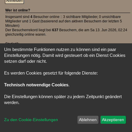
Wer ist online?
Insgesamt sind
4
Besucher online :: 3 sichtbare Mitglieder, 0 unsichtbare
Mitglieder und 1 Gast (basierend auf den aktiven Besuchern der letzten 5
Minuten)
Der Besucherrekord liegt bei
637
Besuchern, die am Sa 13. Jun 2026, 02:24
gleichzeitig online waren.
Statistik
Um bestimmte Funktionen nutzen zu können sind ein paar
Beiträge insgesamt
39492
• Themen insgesamt
1107
• Mitglieder insgesamt
Einstellungen nötig. Damit wird gesteuert ob ein Dienst Cookies
42
• Unser neuestes Mitglied:
Lapis
setzen darf oder nicht.
Startseite
Foren-Übersicht
Alle Zeiten sind
UTC
Powered by
phpBB
® Forum Software © phpBB Limited
Es werden Cookies gesetzt für folgende Dienste:
Deutsche Übersetzung durch
phpBB.de
Style: X-Creamy by Joyce&Luna
phpBB-Style-Design
Technisch notwendige Cookies
.
Die Einstellungen können später zu jedem Zeitpunkt geändert
werden.
Zu den Cookie-Einstellungen
Ablehnen
Akzeptieren