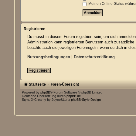
Meinen Online-Status währen
Registrieren
Du musst in diesem Forum registriert sein, um dich anmelden z
Administration kann registrierten Benutzern auch zusätzliche
beachte auch die jeweiligen Forenregeln, wenn du dich in di
Nutzungsbedingungen
|
Datenschutzerklärung
Registrieren
Startseite
Foren-Übersicht
Powered by
phpBB
® Forum Software © phpBB Limited
Deutsche Übersetzung durch
phpBB.de
Style: X-Creamy by Joyce&Luna
phpBB-Style-Design