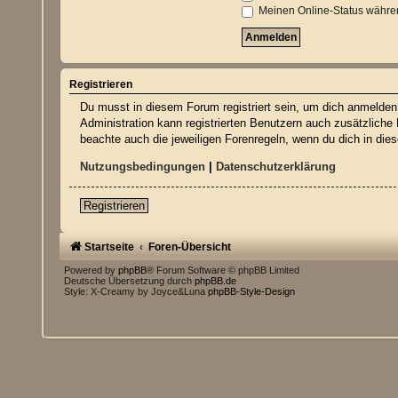
Meinen Online-Status währen
Registrieren
Du musst in diesem Forum registriert sein, um dich anmelden z
Administration kann registrierten Benutzern auch zusätzliche
beachte auch die jeweiligen Forenregeln, wenn du dich in di
Nutzungsbedingungen
|
Datenschutzerklärung
Registrieren
Startseite
Foren-Übersicht
Powered by
phpBB
® Forum Software © phpBB Limited
Deutsche Übersetzung durch
phpBB.de
Style: X-Creamy by Joyce&Luna
phpBB-Style-Design