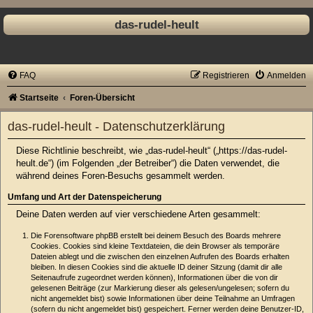
das-rudel-heult
FAQ
Registrieren
Anmelden
Startseite
Foren-Übersicht
das-rudel-heult - Datenschutzerklärung
Diese Richtlinie beschreibt, wie „das-rudel-heult“ („https://das-rudel-
heult.de“) (im Folgenden „der Betreiber“) die Daten verwendet, die
während deines Foren-Besuchs gesammelt werden.
Umfang und Art der Datenspeicherung
Deine Daten werden auf vier verschiedene Arten gesammelt:
Die Forensoftware phpBB erstellt bei deinem Besuch des Boards mehrere
Cookies. Cookies sind kleine Textdateien, die dein Browser als temporäre
Dateien ablegt und die zwischen den einzelnen Aufrufen des Boards erhalten
bleiben. In diesen Cookies sind die aktuelle ID deiner Sitzung (damit dir alle
Seitenaufrufe zugeordnet werden können), Informationen über die von dir
gelesenen Beiträge (zur Markierung dieser als gelesen/ungelesen; sofern du
nicht angemeldet bist) sowie Informationen über deine Teilnahme an Umfragen
(sofern du nicht angemeldet bist) gespeichert. Ferner werden deine Benutzer-ID,