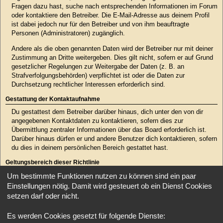
Fragen dazu hast, suche nach entsprechenden Informationen im Forum
oder kontaktiere den Betreiber. Die E-Mail-Adresse aus deinem Profil
ist dabei jedoch nur für den Betreiber und von ihm beauftragte
Personen (Administratoren) zugänglich.
Andere als die oben genannten Daten wird der Betreiber nur mit deiner
Zustimmung an Dritte weitergeben. Dies gilt nicht, sofern er auf Grund
gesetzlicher Regelungen zur Weitergabe der Daten (z. B. an
Strafverfolgungsbehörden) verpflichtet ist oder die Daten zur
Durchsetzung rechtlicher Interessen erforderlich sind.
Gestattung der Kontaktaufnahme
Du gestattest dem Betreiber darüber hinaus, dich unter den von dir
angegebenen Kontaktdaten zu kontaktieren, sofern dies zur
Übermittlung zentraler Informationen über das Board erforderlich ist.
Darüber hinaus dürfen er und andere Benutzer dich kontaktieren, sofern
du dies in deinem persönlichen Bereich gestattet hast.
Geltungsbereich dieser Richtlinie
Diese Richtlinie umfasst nur den Bereich der Seiten, die die phpBB-
Um bestimmte Funktionen nutzen zu können sind ein paar
Software umfassen. Sofern der Betreiber in anderen Bereichen seiner
Einstellungen nötig. Damit wird gesteuert ob ein Dienst Cookies
Software weitere personenbezogene Daten verarbeitet, wird er dich
setzen darf oder nicht.
darüber gesondert informieren.
Es werden Cookies gesetzt für folgende Dienste:
Auskunftsrecht