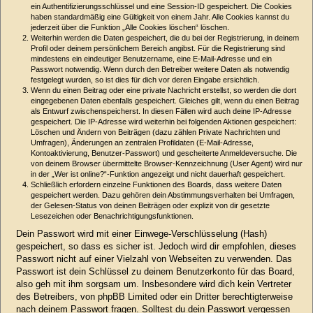
ein Authentifizierungsschlüssel und eine Session-ID gespeichert. Die Cookies
haben standardmäßig eine Gültigkeit von einem Jahr. Alle Cookies kannst du
jederzeit über die Funktion „Alle Cookies löschen“ löschen.
Weiterhin werden die Daten gespeichert, die du bei der Registrierung, in deinem
Profil oder deinem persönlichem Bereich angibst. Für die Registrierung sind
mindestens ein eindeutiger Benutzername, eine E-Mail-Adresse und ein
Passwort notwendig. Wenn durch den Betreiber weitere Daten als notwendig
festgelegt wurden, so ist dies für dich vor deren Eingabe ersichtlich.
Wenn du einen Beitrag oder eine private Nachricht erstellst, so werden die dort
eingegebenen Daten ebenfalls gespeichert. Gleiches gilt, wenn du einen Beitrag
als Entwurf zwischenspeicherst. In diesen Fällen wird auch deine IP-Adresse
gespeichert. Die IP-Adresse wird weiterhin bei folgenden Aktionen gespeichert:
Löschen und Ändern von Beiträgen (dazu zählen Private Nachrichten und
Umfragen), Änderungen an zentralen Profildaten (E-Mail-Adresse,
Kontoaktivierung, Benutzer-Passwort) und gescheiterte Anmeldeversuche. Die
von deinem Browser übermittelte Browser-Kennzeichnung (User Agent) wird nur
in der „Wer ist online?“-Funktion angezeigt und nicht dauerhaft gespeichert.
Schließlich erfordern einzelne Funktionen des Boards, dass weitere Daten
gespeichert werden. Dazu gehören dein Abstimmungsverhalten bei Umfragen,
der Gelesen-Status von deinen Beiträgen oder explizit von dir gesetzte
Lesezeichen oder Benachrichtigungsfunktionen.
Dein Passwort wird mit einer Einwege-Verschlüsselung (Hash)
gespeichert, so dass es sicher ist. Jedoch wird dir empfohlen, dieses
Passwort nicht auf einer Vielzahl von Webseiten zu verwenden. Das
Passwort ist dein Schlüssel zu deinem Benutzerkonto für das Board,
also geh mit ihm sorgsam um. Insbesondere wird dich kein Vertreter
des Betreibers, von phpBB Limited oder ein Dritter berechtigterweise
nach deinem Passwort fragen. Solltest du dein Passwort vergessen