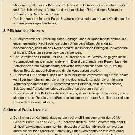
Mit dem Erstellen eines Beitrags erteilst du dem Betreiber ein einfaches, zeitlich
und räumlich unbeschränktes und unentgeltliches Recht, deinen Beitrag im
Rahmen des Boards zu nutzen.
Das Nutzungsrecht nach Punkt 2, Unterpunkt a bleibt auch nach Kündigung des
Nutzungsvertrages bestehen.
3. Pflichten des Nutzers
Du erklärst mit der Erstellung eines Beitrags, dass er keine Inhalte enthält, die
gegen geltendes Recht oder die guten Sitten verstoßen. Du erklärst
insbesondere, dass du das Recht besitzt, die in deinen Beiträgen verwendeten
Links und Bilder zu setzen bzw. zu verwenden.
Der Betreiber des Boards übt das Hausrecht aus. Bei Verstößen gegen diese
Nutzungsbedingungen oder anderer im Board veröffentlichten Regeln kann der
Betreiber dich nach Abmahnung zeitweise oder dauerhaft von der Nutzung
dieses Boards ausschließen und dir ein Hausverbot erteilen.
Du nimmst zur Kenntnis, dass der Betreiber keine Verantwortung für die Inhalte
von Beiträgen übernimmt, die er nicht selbst erstellt hat oder die er nicht zur
Kenntnis genommen hat. Du gestattest dem Betreiber, dein Benutzerkonto,
Beiträge und Funktionen jederzeit zu löschen oder zu sperren.
Du gestattest dem Betreiber darüber hinaus, deine Beiträge abzuändern, sofern
sie gegen o. g. Regeln verstoßen oder geeignet sind, dem Betreiber oder einem
Dritten Schaden zuzufügen.
4. General Public License
Du nimmst zur Kenntnis, dass es sich bei phpBB um eine unter der „
GNU
General Public License v2
“ (GPL) bereitgestellten Foren-Software von phpBB
Limited (www.phpbb.com) handelt; deutschsprachige Informationen werden
durch die deutschsprachige Community unter www.phpbb.de zur Verfügung