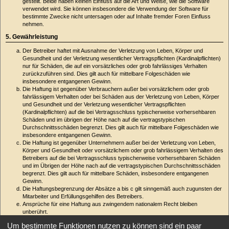
gestellt. Beide haben keinen Einfluss auf die Art und Weise, wie die Software
verwendet wird. Sie können insbesondere die Verwendung der Software für
bestimmte Zwecke nicht untersagen oder auf Inhalte fremder Foren Einfluss
nehmen.
5. Gewährleistung
Der Betreiber haftet mit Ausnahme der Verletzung von Leben, Körper und
Gesundheit und der Verletzung wesentlicher Vertragspflichten (Kardinalpflichten)
nur für Schäden, die auf ein vorsätzliches oder grob fahrlässiges Verhalten
zurückzuführen sind. Dies gilt auch für mittelbare Folgeschäden wie
insbesondere entgangenen Gewinn.
Die Haftung ist gegenüber Verbrauchern außer bei vorsätzlichem oder grob
fahrlässigem Verhalten oder bei Schäden aus der Verletzung von Leben, Körper
und Gesundheit und der Verletzung wesentlicher Vertragspflichten
(Kardinalpflichten) auf die bei Vertragsschluss typischerweise vorhersehbaren
Schäden und im übrigen der Höhe nach auf die vertragstypischen
Durchschnittsschäden begrenzt. Dies gilt auch für mittelbare Folgeschäden wie
insbesondere entgangenen Gewinn.
Die Haftung ist gegenüber Unternehmern außer bei der Verletzung von Leben,
Körper und Gesundheit oder vorsätzlichem oder grob fahrlässigem Verhalten des
Betreibers auf die bei Vertragsschluss typischerweise vorhersehbaren Schäden
und im Übrigen der Höhe nach auf die vertragstypischen Durchschnittsschäden
begrenzt. Dies gilt auch für mittelbare Schäden, insbesondere entgangenen
Gewinn.
Die Haftungsbegrenzung der Absätze a bis c gilt sinngemäß auch zugunsten der
Mitarbeiter und Erfüllungsgehilfen des Betreibers.
Ansprüche für eine Haftung aus zwingendem nationalem Recht bleiben
unberührt.
6. Änderungsvorbehalt
Um bestimmte Funktionen nutzen zu können sind ein paar