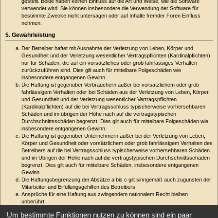
gestellt. Beide haben keinen Einfluss auf die Art und Weise, wie die Software
verwendet wird. Sie können insbesondere die Verwendung der Software für
bestimmte Zwecke nicht untersagen oder auf Inhalte fremder Foren Einfluss
nehmen.
5. Gewährleistung
Der Betreiber haftet mit Ausnahme der Verletzung von Leben, Körper und
Gesundheit und der Verletzung wesentlicher Vertragspflichten (Kardinalpflichten)
nur für Schäden, die auf ein vorsätzliches oder grob fahrlässiges Verhalten
zurückzuführen sind. Dies gilt auch für mittelbare Folgeschäden wie
insbesondere entgangenen Gewinn.
Die Haftung ist gegenüber Verbrauchern außer bei vorsätzlichem oder grob
fahrlässigem Verhalten oder bei Schäden aus der Verletzung von Leben, Körper
und Gesundheit und der Verletzung wesentlicher Vertragspflichten
(Kardinalpflichten) auf die bei Vertragsschluss typischerweise vorhersehbaren
Schäden und im übrigen der Höhe nach auf die vertragstypischen
Durchschnittsschäden begrenzt. Dies gilt auch für mittelbare Folgeschäden wie
insbesondere entgangenen Gewinn.
Die Haftung ist gegenüber Unternehmern außer bei der Verletzung von Leben,
Körper und Gesundheit oder vorsätzlichem oder grob fahrlässigem Verhalten des
Betreibers auf die bei Vertragsschluss typischerweise vorhersehbaren Schäden
und im Übrigen der Höhe nach auf die vertragstypischen Durchschnittsschäden
begrenzt. Dies gilt auch für mittelbare Schäden, insbesondere entgangenen
Gewinn.
Die Haftungsbegrenzung der Absätze a bis c gilt sinngemäß auch zugunsten der
Mitarbeiter und Erfüllungsgehilfen des Betreibers.
Ansprüche für eine Haftung aus zwingendem nationalem Recht bleiben
unberührt.
6. Änderungsvorbehalt
Um bestimmte Funktionen nutzen zu können sind ein paar