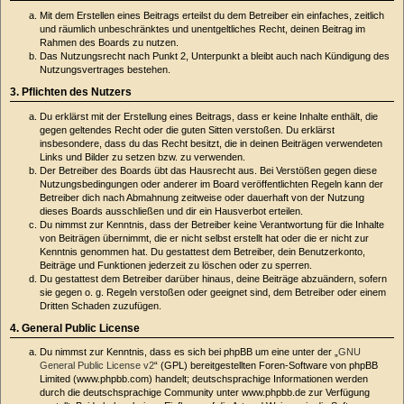
Mit dem Erstellen eines Beitrags erteilst du dem Betreiber ein einfaches, zeitlich
und räumlich unbeschränktes und unentgeltliches Recht, deinen Beitrag im
Rahmen des Boards zu nutzen.
Das Nutzungsrecht nach Punkt 2, Unterpunkt a bleibt auch nach Kündigung des
Nutzungsvertrages bestehen.
3. Pflichten des Nutzers
Du erklärst mit der Erstellung eines Beitrags, dass er keine Inhalte enthält, die
gegen geltendes Recht oder die guten Sitten verstoßen. Du erklärst
insbesondere, dass du das Recht besitzt, die in deinen Beiträgen verwendeten
Links und Bilder zu setzen bzw. zu verwenden.
Der Betreiber des Boards übt das Hausrecht aus. Bei Verstößen gegen diese
Nutzungsbedingungen oder anderer im Board veröffentlichten Regeln kann der
Betreiber dich nach Abmahnung zeitweise oder dauerhaft von der Nutzung
dieses Boards ausschließen und dir ein Hausverbot erteilen.
Du nimmst zur Kenntnis, dass der Betreiber keine Verantwortung für die Inhalte
von Beiträgen übernimmt, die er nicht selbst erstellt hat oder die er nicht zur
Kenntnis genommen hat. Du gestattest dem Betreiber, dein Benutzerkonto,
Beiträge und Funktionen jederzeit zu löschen oder zu sperren.
Du gestattest dem Betreiber darüber hinaus, deine Beiträge abzuändern, sofern
sie gegen o. g. Regeln verstoßen oder geeignet sind, dem Betreiber oder einem
Dritten Schaden zuzufügen.
4. General Public License
Du nimmst zur Kenntnis, dass es sich bei phpBB um eine unter der „
GNU
General Public License v2
“ (GPL) bereitgestellten Foren-Software von phpBB
Limited (www.phpbb.com) handelt; deutschsprachige Informationen werden
durch die deutschsprachige Community unter www.phpbb.de zur Verfügung