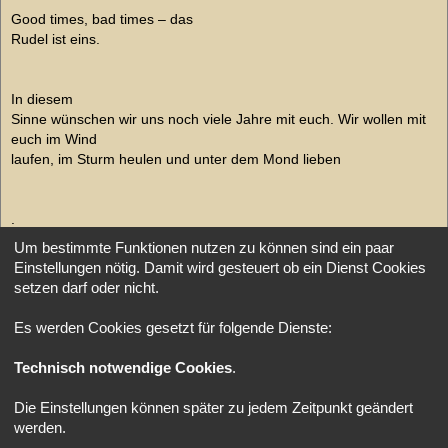
Good times, bad times – das
Rudel ist eins.
In diesem
Sinne wünschen wir uns noch viele Jahre mit euch. Wir wollen mit
euch im Wind
laufen, im Sturm heulen und unter dem Mond lieben
.
Um bestimmte Funktionen nutzen zu können sind ein paar
Einstellungen nötig. Damit wird gesteuert ob ein Dienst Cookies
setzen darf oder nicht.
„Nennen Sie mich Helga! – Nein!“
(GSI: London, attack09)
Ich bin nicht uns!
Es werden Cookies gesetzt für folgende Dienste:
Technisch notwendige Cookies
.
Antworten
1 Beitrag • Seite
1
von
1
Die Einstellungen können später zu jedem Zeitpunkt geändert
werden.
Gehe zu