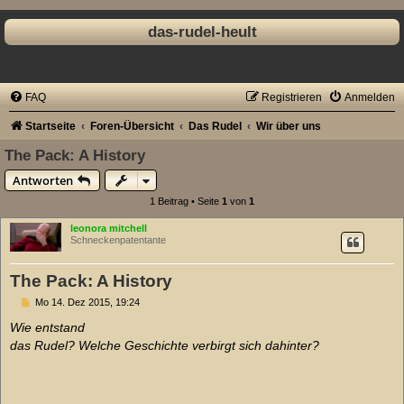
das-rudel-heult
FAQ
Registrieren
Anmelden
Startseite
Foren-Übersicht
Das Rudel
Wir über uns
The Pack: A History
Antworten
1 Beitrag • Seite
1
von
1
leonora mitchell
Schneckenpatentante
The Pack: A History
B
Mo 14. Dez 2015, 19:24
e
i
Wie entstand
t
das Rudel? Welche Geschichte verbirgt sich dahinter?
r
a
g